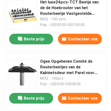
Het luxe24pcs-TCT Beetje van
de de Hoekrouter van het
Routerbeetje Vastgestelde
Houtbewerking Rond gemaakte
MOQ：100 sets
Prijs：USD29.00-USD100.00
Beste prijs
Contacteer ons
Ogee Opgeheven Comité de
Routerbeetjes van de
Kabinetsdeur met Parel voor
routerlijst
MOQ：100pcs
Prijs：USD3.00-USD28.00
Beste prijs
Contacteer ons