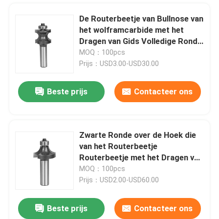
De Routerbeetje van Bullnose van
het wolframcarbide met het
Dragen van Gids Volledige Ronde
Rand
MOQ：100pcs
Prijs：USD3.00-USD30.00
Beste prijs
Contacteer ons
Zwarte Ronde over de Hoek die
van het Routerbeetje
Huis
Routerbeetje met het Dragen van
Gids rond maken
MOQ：100pcs
Prijs：USD2.00-USD60.00
Producten
Beste prijs
Contacteer ons
Trapezoïdaal Tandentct Shuttering van de het Blad Scherp Spijker van de Bouwzaag Materiaal
Ongeveer ons