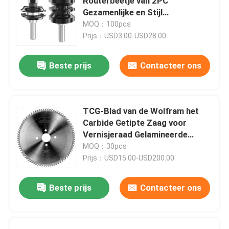
Routerbeetje van 2PC
Gezamenlijke en Stijl
Vastgestelde Steel 1/2 Scherpe
MOQ：100pcs
Dia 1-5/8
Prijs：USD3.00-USD28.00
Beste prijs
Contacteer ons
TCG-Blad van de Wolfram het
Carbide Getipte Zaag voor
Vernisjeraad Gelamineerde
Spaanplaat
MOQ：30pcs
Prijs：USD15.00-USD200.00
Beste prijs
Contacteer ons