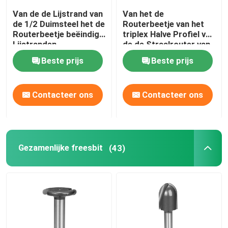
Van de de Lijstrand van
Van het de
de 1/2 Duimsteel het de
Routerbeetje van het
Routerbeetje beëindigt
triplex Halve Profiel van
Lijstranden
de de Straalrouter van
Bullnose de Beetjes
Beste prijs
Beste prijs
volledig Rond
gemaakte Rand
Contacteer ons
Contacteer ons
Gezamenlijke freesbit
(43)