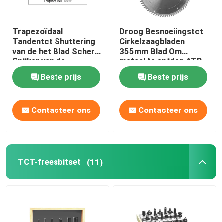
Trapezoïdaal
Droog Besnoeiingstct
Tandentct Shuttering
Cirkelzaagbladen
van de het Blad Scherp
355mm Blad Om
Spijker van de
metaal te snijden ATB
Bouwzaag Materiaal
Beste prijs
Beste prijs
Contacteer ons
Contacteer ons
TCT-freesbitset
(11)