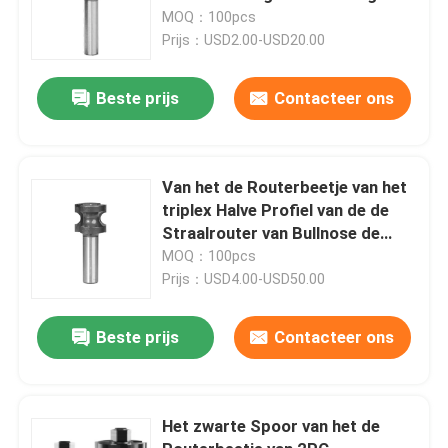
van ODM
MOQ：100pcs
Prijs：USD2.00-USD20.00
Beste prijs
Contacteer ons
Van het de Routerbeetje van het
triplex Halve Profiel van de de
Straalrouter van Bullnose de
Beetjes volledig Rond gemaakte
MOQ：100pcs
Rand
Prijs：USD4.00-USD50.00
Beste prijs
Contacteer ons
Het zwarte Spoor van het de