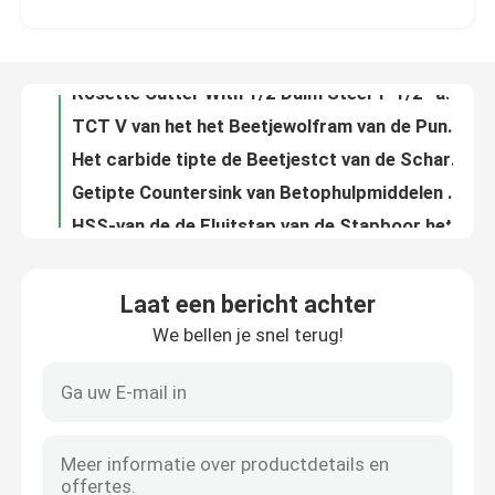
Rosette Cutter With 1/2 Duim Steel 1-1/2“ aan“ Snijdende Diameter 2-5/8
TCT V van het het Beetjewolfram van de Puntboor Getipte de Boorbeetjes Carbide voor Boormdf
Fabrieksreis
Het carbide tipte de Beetjestct van de Scharnier Boring Boor Scharnier Boring Beetje voor het Boren van Triplex
Getipte Countersink van Betophulpmiddelen Carbide verzinkt TCT rond of Hexuitdraaisteel
Kwaliteitscontrole
HSS-van de de Fluitstap van de Stapboor het Rechte Materiaal van het de Boorbeetje M2Al M35
R de Fluit HSS verzinkt 90 Gr.-CBN Malende Countersink van het Hoge snelheidsstaal
Contacteer ons
Vlakke HSS verzinkt de Boorbeetje van DIN373 Counterbore met Vaste Gids
Het snijden Dia 8mm het 22mm Rechte Beetje van de Fluitrouter met Tweezijdig Tussenvoegselblad
Verzoek om een Citaat
Verticale Opgeheven Comité Beetjes die Diameter 28.6mm snijden die 3/4“ Voorraad voeden
Laat een bericht achter
Beetjes die van de de Fluitrouter van HSS de Rechte HRC 64 O Zacht en Hard Plastiek snijden
We bellen je snel terug!
Recht Routerbeetje
HSSM2 3 Duim beperkte Spiraalvormig Routerbeetje voor Aluminium en Hout
Helder beëindig Spiraalvormig Benedenbeetje 1/8 van de Besnoeiingsrouter“ Dubbel de Fluit Spiraalvormig Beetje van HSS
Betop HSS Panel Pilot Router Bit CBN Volledig geaard Plastic bedekt Panel
Het Beetje van de profielrouter
Tin 1/2“ van de Routerbeetjes van het Hoge snelheidsstaal van de de Hulpmiddelenhss Deur van Betop de Snijders van Lite
De het Tapgatrouter van het deurslot beet het Drievoudige Beetje van de Fluitrouter voor Houten Samenstelling
Gezamenlijke freesbit