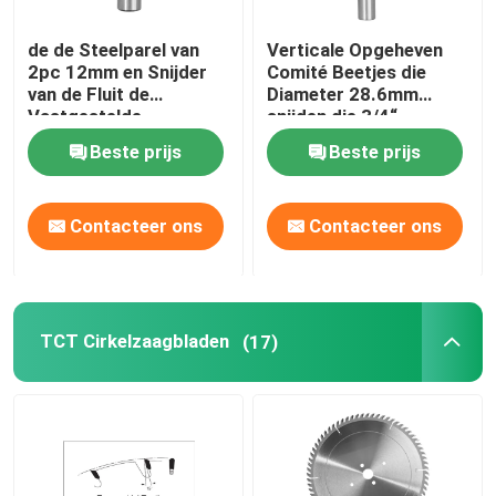
de de Steelparel van
Verticale Opgeheven
2pc 12mm en Snijder
Comité Beetjes die
van de Fluit de
Diameter 28.6mm
Vastgestelde
snijden die 3/4“
Houtbewerking maken
Voorraad voeden
Beste prijs
Beste prijs
Hete Tonnen
Contacteer ons
Contacteer ons
TCT Cirkelzaagbladen
(17)