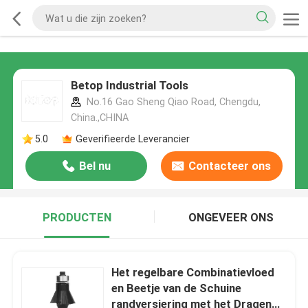
Betop Industrial Tools
No.16 Gao Sheng Qiao Road, Chengdu,
China.,CHINA
5.0
Geverifieerde Leverancier
Bel nu
Contacteer ons
PRODUCTEN
ONGEVEER ONS
Het regelbare Combinatievloed
en Beetje van de Schuine
randversiering met het Dragen