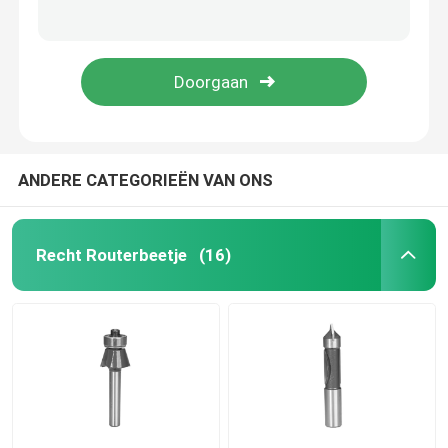
Harde Plastic van het de Fluit Stevige Carbide van het Routerbeetje O Spiraalvormige Snijders 3mm het Snijden Dia
Enige Spiraalvormige O de Fluitbeetjes van Fluitupcut voor Knipsel Zacht en Hard Plastiek
TCT Cirkelzaagbladen
Plaques die Gezamenlijke Opgeheven het Comité van Betop van het Routerbeetje Hulpmiddelen Beetjes vormen
3/4“ Grote Straal die Opgeheven Comité Routerbeetje 1/2 ondergraven“ Steel
TCT-freesbitset
HSS-freesbit
ANDERE CATEGORIEËN VAN ONS
Hardmetalen wisselplaatgereedschap
Recht Routerbeetje
(16)
CNC Snijdend Beetje
Stevige Carbide Spiraalvormige Snijders
Saaie boren