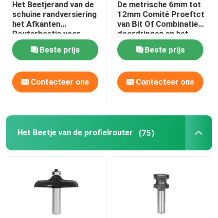
Het Beetjerand van de
De metrische 6mm tot
schuine randversiering
12mm Comité Proeftct
HSS trapboor
het Afkanten
van Bit Of Combinatie
Routerbeetje voor
doordringen en het
Vernisje en Laminaat
Beetje van de
Beste prijs
Beste prijs
Versieringsrouter
HSS verzinkboor
Contacteer ons
Contacteer ons
ringvormige snijder
carbide getipte gatenzaag
Het Beetje van de profielrouter
(75)
Het gat zag As