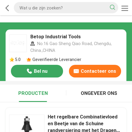
Betop Industrial Tools
No.16 Gao Sheng Qiao Road, Chengdu,
China.,CHINA
5.0
Geverifieerde Leverancier
Bel nu
Contacteer ons
PRODUCTEN
ONGEVEER ONS
Het regelbare Combinatievloed
en Beetje van de Schuine
randversiering met het Dragen