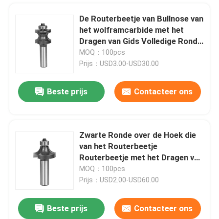
De Routerbeetje van Bullnose van
het wolframcarbide met het
Dragen van Gids Volledige Ronde
Rand
MOQ：100pcs
Prijs：USD3.00-USD30.00
Beste prijs
Contacteer ons
Zwarte Ronde over de Hoek die
van het Routerbeetje
Huis
Routerbeetje met het Dragen van
Gids rond maken
MOQ：100pcs
Prijs：USD2.00-USD60.00
Producten
Beste prijs
Contacteer ons
Trapezoïdaal Tandentct Shuttering van de het Blad Scherp Spijker van de Bouwzaag Materiaal
Ongeveer ons