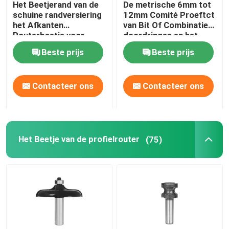
Het Beetjerand van de
De metrische 6mm tot
schuine randversiering
12mm Comité Proeftct
HSS trapboor
het Afkanten
van Bit Of Combinatie
Routerbeetje voor
doordringen en het
Vernisje en Laminaat
Beetje van de
Beste prijs
Beste prijs
Versieringsrouter
HSS verzinkboor
Contacteer ons
Contacteer ons
ringvormige snijder
carbide getipte gatenzaag
Het Beetje van de profielrouter
(75)
Het gat zag As