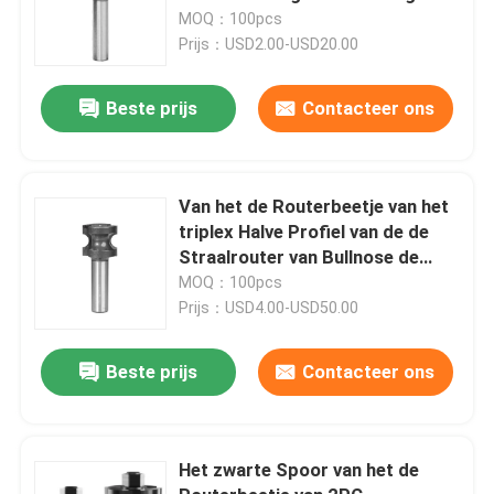
van ODM
MOQ：100pcs
Prijs：USD2.00-USD20.00
Beste prijs
Contacteer ons
Van het de Routerbeetje van het
triplex Halve Profiel van de de
Straalrouter van Bullnose de
Beetjes volledig Rond gemaakte
MOQ：100pcs
Rand
Prijs：USD4.00-USD50.00
Beste prijs
Contacteer ons
Het zwarte Spoor van het de