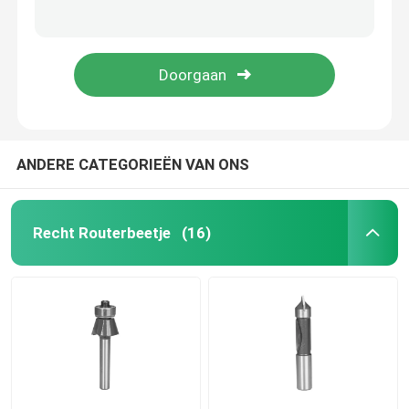
Harde Plastic van het de Fluit Stevige Carbide van het Routerbeetje O Spiraalvormige Snijders 3mm het Snijden Dia
Enige Spiraalvormige O de Fluitbeetjes van Fluitupcut voor Knipsel Zacht en Hard Plastiek
TCT Cirkelzaagbladen
Plaques die Gezamenlijke Opgeheven het Comité van Betop van het Routerbeetje Hulpmiddelen Beetjes vormen
3/4“ Grote Straal die Opgeheven Comité Routerbeetje 1/2 ondergraven“ Steel
TCT-freesbitset
HSS-freesbit
ANDERE CATEGORIEËN VAN ONS
Hardmetalen wisselplaatgereedschap
Recht Routerbeetje
(16)
CNC Snijdend Beetje
Stevige Carbide Spiraalvormige Snijders
Saaie boren