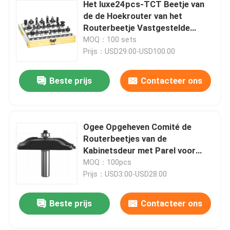
Het luxe24pcs-TCT Beetje van
de de Hoekrouter van het
Routerbeetje Vastgestelde
Houtbewerking Rond gemaakte
MOQ：100 sets
Prijs：USD29.00-USD100.00
Beste prijs
Contacteer ons
Ogee Opgeheven Comité de
Routerbeetjes van de
Kabinetsdeur met Parel voor
routerlijst
MOQ：100pcs
Prijs：USD3.00-USD28.00
Beste prijs
Contacteer ons