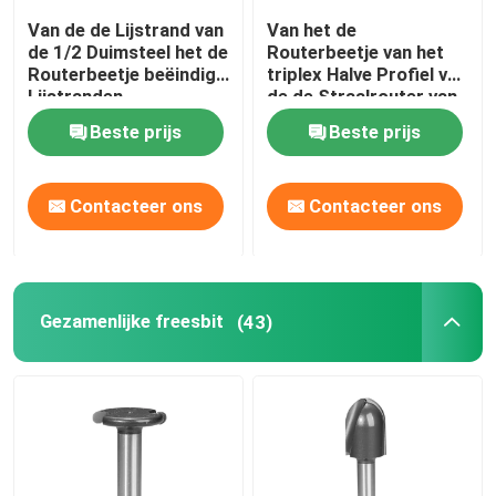
Van de de Lijstrand van
Van het de
de 1/2 Duimsteel het de
Routerbeetje van het
Routerbeetje beëindigt
triplex Halve Profiel van
Lijstranden
de de Straalrouter van
Bullnose de Beetjes
Beste prijs
Beste prijs
volledig Rond
gemaakte Rand
Contacteer ons
Contacteer ons
Gezamenlijke freesbit
(43)