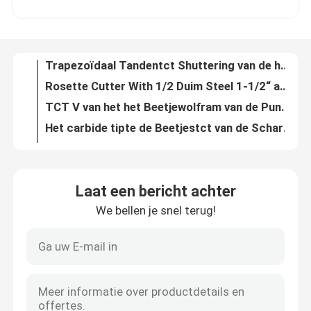
Rosette Cutter With 1/2 Duim Steel 1-1/2“ aan“ Snijdende Diameter 2-5/8
TCT V van het het Beetjewolfram van de Puntboor Getipte de Boorbeetjes Carbide voor Boormdf
Fabrieksreis
Het carbide tipte de Beetjestct van de Scharnier Boring Boor Scharnier Boring Beetje voor het Boren van Triplex
Getipte Countersink van Betophulpmiddelen Carbide verzinkt TCT rond of Hexuitdraaisteel
Kwaliteitscontrole
HSS-van de de Fluitstap van de Stapboor het Rechte Materiaal van het de Boorbeetje M2Al M35
R de Fluit HSS verzinkt 90 Gr.-CBN Malende Countersink van het Hoge snelheidsstaal
Contacteer ons
Vlakke HSS verzinkt de Boorbeetje van DIN373 Counterbore met Vaste Gids
Het snijden Dia 8mm het 22mm Rechte Beetje van de Fluitrouter met Tweezijdig Tussenvoegselblad
Verzoek om een Citaat
Verticale Opgeheven Comité Beetjes die Diameter 28.6mm snijden die 3/4“ Voorraad voeden
Laat een bericht achter
Beetjes die van de de Fluitrouter van HSS de Rechte HRC 64 O Zacht en Hard Plastiek snijden
We bellen je snel terug!
Recht Routerbeetje
HSSM2 3 Duim beperkte Spiraalvormig Routerbeetje voor Aluminium en Hout
Helder beëindig Spiraalvormig Benedenbeetje 1/8 van de Besnoeiingsrouter“ Dubbel de Fluit Spiraalvormig Beetje van HSS
Betop HSS Panel Pilot Router Bit CBN Volledig geaard Plastic bedekt Panel
Het Beetje van de profielrouter
Tin 1/2“ van de Routerbeetjes van het Hoge snelheidsstaal van de de Hulpmiddelenhss Deur van Betop de Snijders van Lite
De het Tapgatrouter van het deurslot beet het Drievoudige Beetje van de Fluitrouter voor Houten Samenstelling
Gezamenlijke freesbit