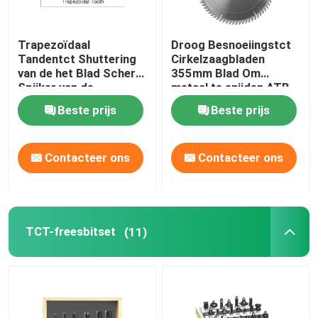
Trapezoïdaal
Droog Besnoeiingstct
Tandentct Shuttering
Cirkelzaagbladen
van de het Blad Scherp
355mm Blad Om
Spijker van de
metaal te snijden ATB
Bouwzaag Materiaal
Beste prijs
Beste prijs
Contacteer ons
Contacteer ons
TCT-freesbitset
(11)