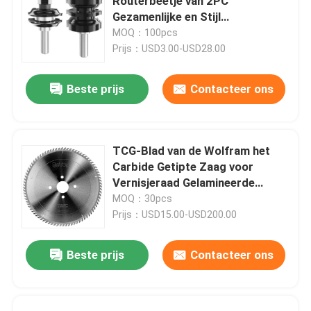
Routerbeetje van 2PC
Gezamenlijke en Stijl
Vastgestelde Steel 1/2 Scherpe
MOQ：100pcs
Dia 1-5/8
Prijs：USD3.00-USD28.00
Beste prijs
Contacteer ons
TCG-Blad van de Wolfram het
Carbide Getipte Zaag voor
Vernisjeraad Gelamineerde
Spaanplaat
MOQ：30pcs
Prijs：USD15.00-USD200.00
Beste prijs
Contacteer ons