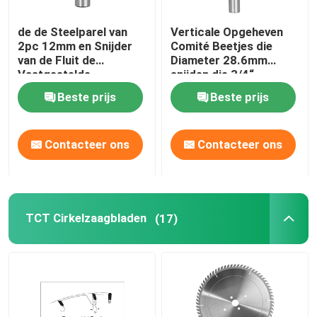
de de Steelparel van
Verticale Opgeheven
2pc 12mm en Snijder
Comité Beetjes die
van de Fluit de
Diameter 28.6mm
Vastgestelde
snijden die 3/4“
Houtbewerking maken
Voorraad voeden
Beste prijs
Beste prijs
Hete Tonnen
Contacteer ons
Contacteer ons
TCT Cirkelzaagbladen
(17)