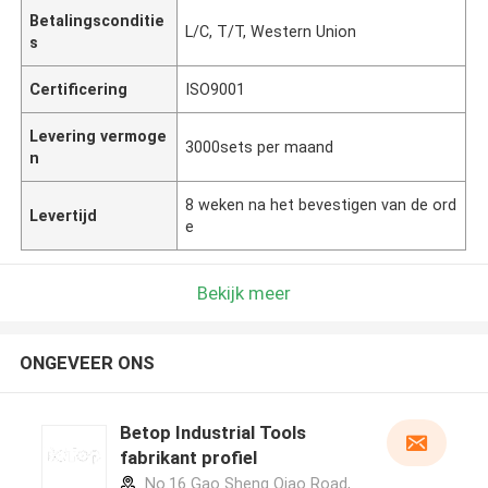
Betalingsconditie
L/C, T/T, Western Union
s
Certificering
ISO9001
Levering vermoge
3000sets per maand
n
8 weken na het bevestigen van de ord
Levertijd
e
Bekijk meer
ONGEVEER ONS
Betop Industrial Tools
fabrikant profiel
No.16 Gao Sheng Qiao Road,