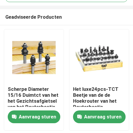
Geadviseerde Producten
Scherpe Diameter
Het luxe24pcs-TCT
Huis
15/16 Duimtct van het
Beetje van de de
het Gezichtsafgietsel
Hoekrouter van het
van het Routerbeetje
Routerbeetje
Producten
Vastgestelde 4pcs de
Vastgestelde
Aanvraag sturen
Aanvraag sturen
Routerbeetjes
Houtbewerking Rond
gemaakte
Ongeveer ons