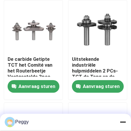
Fabrieksreis
Kwaliteitscontrole
Contacteer ons
De carbide Getipte
Uitstekende
TCT het Comité van
industriële
het Routerbeetje
hulpmiddelen 2 PCs-
Verzoek om een Citaat
Vastgestelde 3pcs
TCT de Tong en de
Opgeheven Reeks van
Groefrouterbeetjes
Aanvraag sturen
Aanvraag sturen
het Routerbeetje
van het Routerbeetje
Recht Routerbeetje
Vastgestelde
Het Beetje van de profielrouter
Peggy
Gezamenlijke freesbit