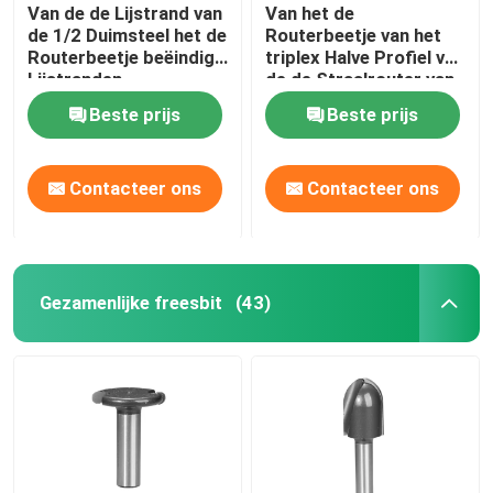
Van de de Lijstrand van
Van het de
de 1/2 Duimsteel het de
Routerbeetje van het
Routerbeetje beëindigt
triplex Halve Profiel van
Lijstranden
de de Straalrouter van
Bullnose de Beetjes
Beste prijs
Beste prijs
volledig Rond
gemaakte Rand
Contacteer ons
Contacteer ons
Gezamenlijke freesbit
(43)