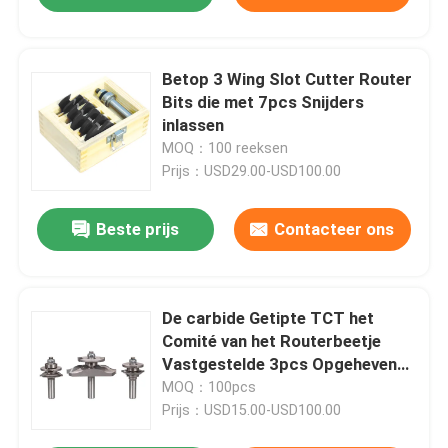
Betop 3 Wing Slot Cutter Router
Bits die met 7pcs Snijders
inlassen
MOQ：100 reeksen
Prijs：USD29.00-USD100.00
Beste prijs
Contacteer ons
De carbide Getipte TCT het
Comité van het Routerbeetje
Vastgestelde 3pcs Opgeheven
Reeks van het Routerbeetje
MOQ：100pcs
Prijs：USD15.00-USD100.00