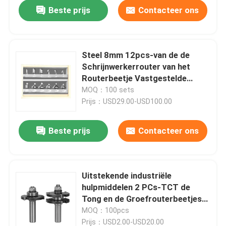
Beste prijs
Contacteer ons
Steel 8mm 12pcs-van de de
Schrijnwerkerrouter van het
Routerbeetje Vastgestelde
Professionele het Beetjereeks
MOQ：100 sets
Prijs：USD29.00-USD100.00
Beste prijs
Contacteer ons
Huis
Uitstekende industriële
hulpmiddelen 2 PCs-TCT de
Producten
Tong en de Groefrouterbeetjes
van het Routerbeetje
MOQ：100pcs
Vastgestelde
Ongeveer ons
Prijs：USD2.00-USD20.00