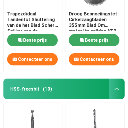
Trapezoïdaal
Droog Besnoeiingstct
Tandentct Shuttering
Cirkelzaagbladen
van de het Blad Scherp
355mm Blad Om
Spijker van de
metaal te snijden ATB
Bouwzaag Materiaal
Beste prijs
Beste prijs
Contacteer ons
Contacteer ons
HSS-freesbit
(10)