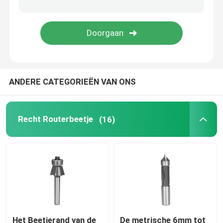
HSS trapboor
HSS verzinkboor
ANDERE CATEGORIEËN VAN ONS
ringvormige snijder
carbide getipte gatenzaag
Recht Routerbeetje
(16)
Het gat zag As
Het Beetjerand van de
De metrische 6mm tot