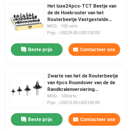
Het luxe24pcs-TCT Beetje van
de de Hoekrouter van het
Routerbeetje Vastgestelde
Houtbewerking Rond gemaakte
MOQ：100 sets
Prijs：USD29.00-USD100.00
Beste prijs
Contacteer ons
Zwarte van het de Routerbeetje
van 4pcs Roundover van de de
Randkralenversiering
Vastgestelde de Routerbeetjes
MOQ：100sets
8mm Steel
Prijs：USD15.00-USD100.00
Beste prijs
Contacteer ons