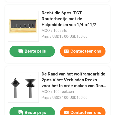
Recht die 6pcs-TCT
Routerbeetje met de
Hulpmiddelen van 1/4 of 1/2
Steelbetop wordt geplaatst
MOQ：100sets
Prijs：USD15.00-USD100.00
Beste prijs
Contacteer ons
De Rand van het wolframcarbide
2pcs V het Verbinden Reeks
voor het In orde maken van Rand
1/2“ Steel
MOQ：100 reeksen
Prijs：USD24.00-USD100.00
Beste prijs
Contacteer ons