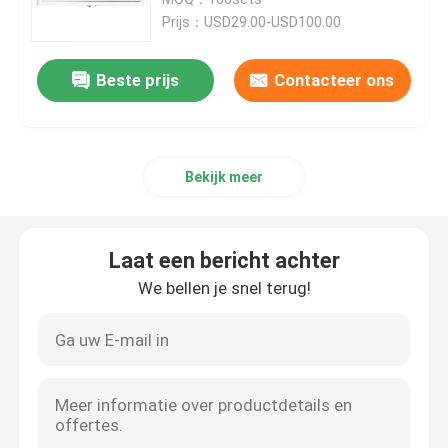
Prijs：USD29.00-USD100.00
TCT Cirkelzaagbladen
Beste prijs
Contacteer ons
TCT-freesbitset
Bekijk meer
HSS-freesbit
Hardmetalen wisselplaatgereedschap
Laat een bericht achter
We bellen je snel terug!
CNC Snijdend Beetje
Stevige Carbide Spiraalvormige Snijders
Saaie boren