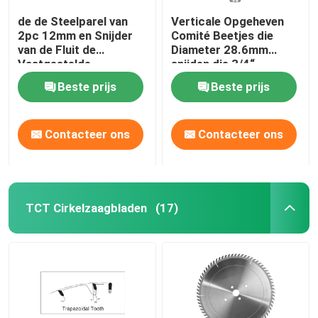
de de Steelparel van
Verticale Opgeheven
2pc 12mm en Snijder
Comité Beetjes die
van de Fluit de
Diameter 28.6mm
Vastgestelde
snijden die 3/4“
Houtbewerking maken
Voorraad voeden
Beste prijs
Beste prijs
Hete Tonnen
Contacteer ons
Contacteer ons
TCT Cirkelzaagbladen
(17)