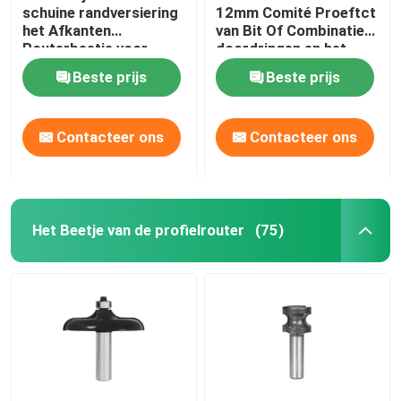
schuine randversiering
12mm Comité Proeftct
het Afkanten
van Bit Of Combinatie
Routerbeetje voor
doordringen en het
Vernisje en Laminaat
Beetje van de
Beste prijs
Beste prijs
Versieringsrouter
Contacteer ons
Contacteer ons
Het Beetje van de profielrouter
(75)