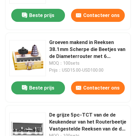
Beste prijs
Contacteer ons
Fabrieksreis
Kwaliteitscontrole
Groeven makend in Reeksen
38.1mm Scherpe die Beetjes van
Contacteer ons
de Diameterrouter met 6
Stukken worden geplaatst het
MOQ：100sets
Dragen
Prijs：USD15.00-USD100.00
Verzoek om een Citaat
Beste prijs
Contacteer ons
Recht Routerbeetje
Het Beetje van de profielrouter
De grijze 5pc-TCT van de de
Keukendeur van het Routerbeetje
Vastgestelde Reeksen van de de
Gezamenlijke freesbit
Routersnijder
MOQ：100sets