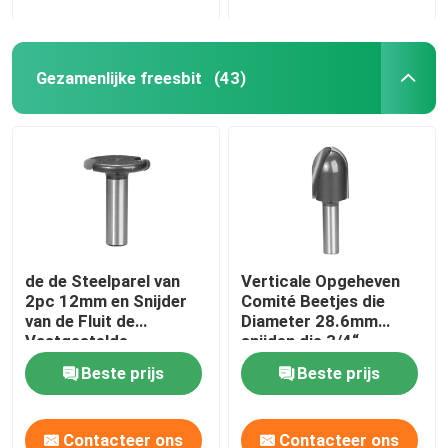
Gezamenlijke freesbit
(43)
de de Steelparel van
Verticale Opgeheven
2pc 12mm en Snijder
Comité Beetjes die
van de Fluit de
Diameter 28.6mm
Vastgestelde
snijden die 3/4“
Houtbewerking maken
Voorraad voeden
Beste prijs
Beste prijs
Hete Tonnen
Contacteer ons
Contacteer ons