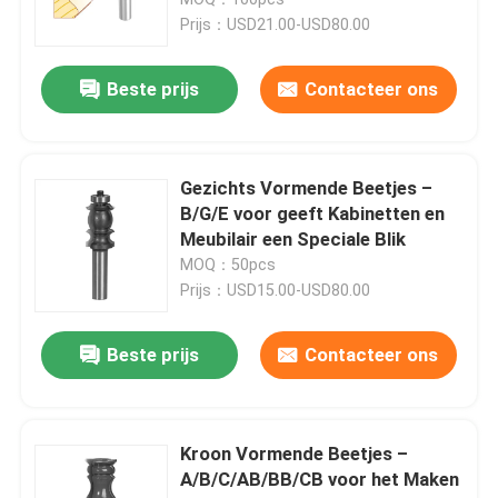
Prijs：USD21.00-USD80.00
TCT Cirkelzaagbladen
Beste prijs
Contacteer ons
TCT-freesbitset
Gezichts Vormende Beetjes –
HSS-freesbit
B/G/E voor geeft Kabinetten en
Meubilair een Speciale Blik
MOQ：50pcs
Hardmetalen wisselplaatgereedschap
Prijs：USD15.00-USD80.00
CNC Snijdend Beetje
Beste prijs
Contacteer ons
Stevige Carbide Spiraalvormige Snijders
Kroon Vormende Beetjes –
A/B/C/AB/BB/CB voor het Maken
Saaie boren