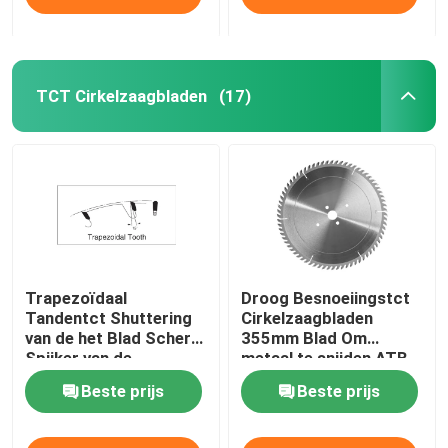
TCT Cirkelzaagbladen
(17)
Trapezoïdaal
Droog Besnoeiingstct
Tandentct Shuttering
Cirkelzaagbladen
van de het Blad Scherp
355mm Blad Om
Spijker van de
metaal te snijden ATB
Bouwzaag Materiaal
Beste prijs
Beste prijs