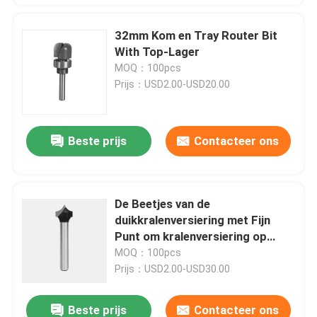
32mm Kom en Tray Router Bit
With Top-Lager
MOQ：100pcs
Prijs：USD2.00-USD20.00
Beste prijs
Contacteer ons
De Beetjes van de
duikkralenversiering met Fijn
Punt om kralenversiering op
oppervlakte met fijn punt te
MOQ：100pcs
veroorzaken
Prijs：USD2.00-USD30.00
Beste prijs
Contacteer ons