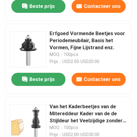
Beste prijs
Contacteer ons
Erfgoed Vormende Beetjes voor
Periodemeubilair, Basis het
Vormen, Fijne Lijstrand enz.
MOQ：100pcs
Prijs：USD2.00-USD20.00
Beste prijs
Contacteer ons
Huis
Van het Kaderbeetjes van de
Mitereddeur Kader van de de
Producten
Stijldeur het Veelzijdige zonder
Ingewikkelde Schrijnwerkerij
MOQ：100pcs
Ongeveer ons
Prijs：USD2.00-USD30.00