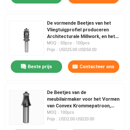
De vormende Beetjes van het
Vliegtuigprofiel produceren
Architecturale Millwork, en het
Mooie Vormen
MOQ：50pcs - 100pcs
Prijs：USD25.00-USD50.00
Beste prijs
Contacteer ons
De Beetjes van de
meubilairmaker voor het Vormen
van Convex Krommepatroon,
Koepelpatroon
MOQ：100pcs
Prijs：USD2.00-USD20.00