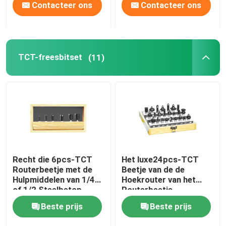
Contacteer ons
Contacteer ons
TCT-freesbitset
(11)
Recht die 6pcs-TCT
Het luxe24pcs-TCT
Routerbeetje met de
Beetje van de de
Hulpmiddelen van 1/4
Hoekrouter van het
of 1/2 Steelbetop
Routerbeetje
wordt geplaatst
Vastgestelde
Beste prijs
Beste prijs
Houtbewerking Rond
gemaakte