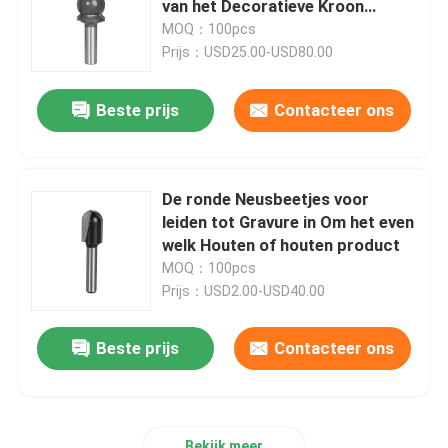
van het Decoratieve Kroon
Vormen
MOQ：100pcs
HSS trapboor
Prijs：USD25.00-USD80.00
Beste prijs
Contacteer ons
HSS verzinkboor
ringvormige snijder
De ronde Neusbeetjes voor
leiden tot Gravure in Om het even
carbide getipte gatenzaag
welk Houten of houten product
MOQ：100pcs
Prijs：USD2.00-USD40.00
Het gat zag As
Beste prijs
Contacteer ons
Bekijk meer