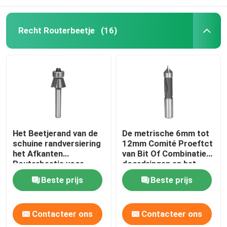
Recht Routerbeetje
(16)
Het Beetjerand van de
De metrische 6mm tot
schuine randversiering
12mm Comité Proeftct
het Afkanten
van Bit Of Combinatie
Routerbeetje voor
doordringen en het
Vernisje en Laminaat
Beetje van de
Beste prijs
Beste prijs
Versieringsrouter
Contacteer ons
Contacteer ons