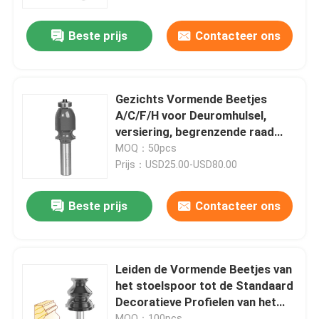
Beste prijs
Contacteer ons
Fabrieksreis
Kwaliteitscontrole
Gezichts Vormende Beetjes
A/C/F/H voor Deuromhulsel,
Contacteer ons
versiering, begrenzende raad
architecutually
MOQ：50pcs
Prijs：USD25.00-USD80.00
Verzoek om een Citaat
Beste prijs
Contacteer ons
Recht Routerbeetje
Het Beetje van de profielrouter
Leiden de Vormende Beetjes van
het stoelspoor tot de Standaard
Decoratieve Profielen van het
Gezamenlijke freesbit
Stoelspoor
MOQ：100pcs