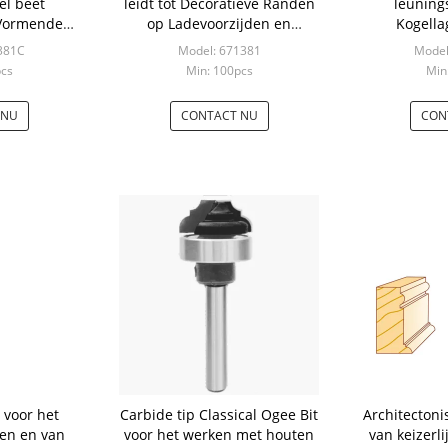
el beet
leidt tot Decoratieve Randen
leuning
 Vormende
op Ladevoorzijden en
Kogellag
tjes
Kabinetsdeuren
Aantrekkeli
381C
Model: 671381
Model
Tr
pcs
Min: 100pcs
Min
 NU
CONTACT NU
CON
 voor het
Carbide tip Classical Ogee Bit
Architectoni
ken en van
voor het werken met houten
van keizerli