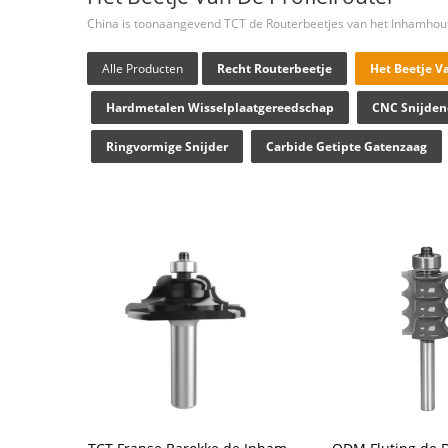
China is toonaangevend TCT de Routerbeetjes van het Inhamhou
Alle Producten
Recht Routerbeetje
Het Beetje Va
Hardmetalen Wisselplaatgereedschap
CNC Snijden
Ringvormige Snijder
Carbide Getipte Gatenzaag