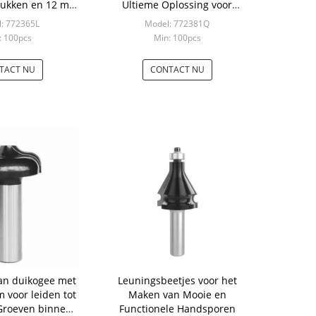
tukken en 12 mm
Ultieme Oplossing voor
chakel
Mirror Frames Crown
: 772365L
Model: 772381Q
Moldings Chair Rails en meer
: 100pcs
Min: 100pcs
TACT NU
CONTACT NU
van duikogee met
Leuningsbeetjes voor het
 voor leiden tot
Maken van Mooie en
Functionele Handsporen