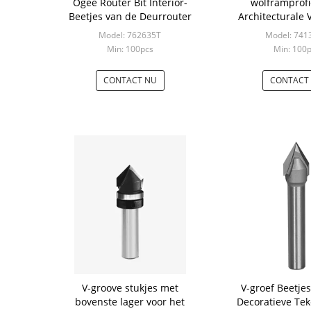
Ogee Router Bit Interior-
wolframprofi
Beetjes van de Deurrouter
Architecturale
Routerbee
Model: 762635T
Model: 741
Min: 100pcs
Min: 100
CONTACT NU
CONTACT
V-groove stukjes met
V-groef Beetjes
bovenste lager voor het
Decoratieve Te