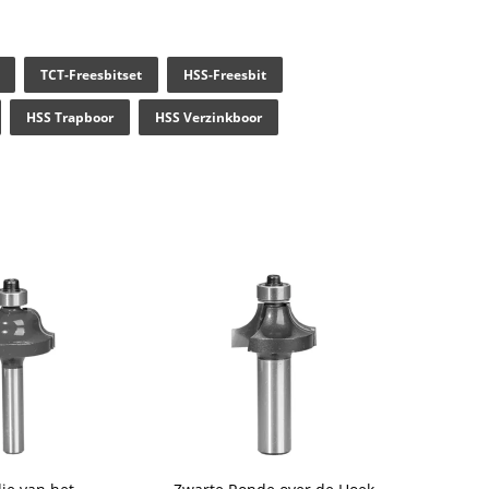
TCT-Freesbitset
HSS-Freesbit
HSS Trapboor
HSS Verzinkboor