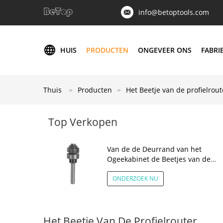
info@betoptools.com
HUIS
PRODUCTEN
ONGEVEER ONS
FABRI
Thuis
Producten
Het Beetje van de profielrout
Top Verkopen
Van de de Deurrand van het
Ogeekabinet de Beetjes van de
het Profielrouter
ONDERZOEK NU
Het Beetje Van De Profielrouter