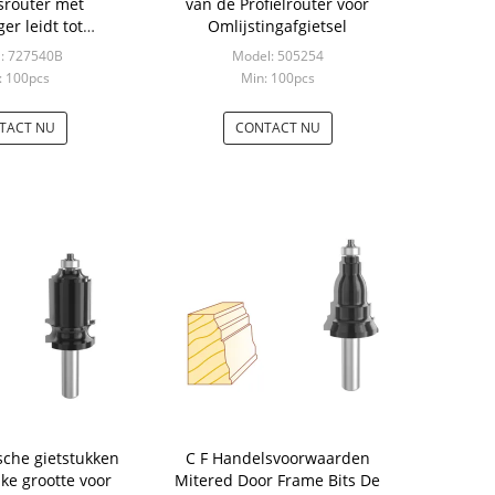
srouter met
van de Profielrouter voor
er leidt tot
Omlijstingafgietsel
jke Leuning voor
: 727540B
Model: 505254
appen
: 100pcs
Min: 100pcs
TACT NU
CONTACT NU
sche gietstukken
C F Handelsvoorwaarden
jke grootte voor
Mitered Door Frame Bits De