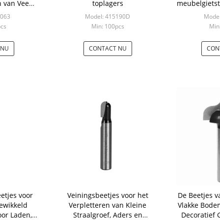
n van Vee
toplagers
meubelgiets
mfering For
s
0063
Model: 415190D
Model
pcs
Min: 100pcs
Min
 NU
CONTACT NU
CON
etjes voor
Veiningsbeetjes voor het
De Beetjes 
ewikkeld
Verpletteren van Kleine
Vlakke Bodem
oor Laden,
Straalgroef, Aders en
Decoratief Groeven binnen