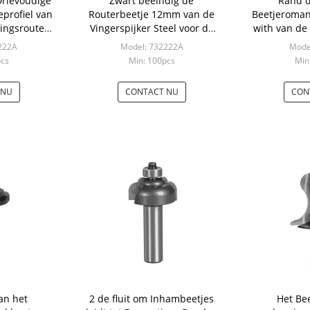
Drievoudige
Zwart beëindig de
Rand d
eprofiel van
Routerbeetje 12mm van de
Beetjeroman
ingsrouter
Vingerspijker Steel voor de
with van de 
van het de
Hulpmiddelen van
Dragende
222A
Model: 732222A
Mode
e A/B/C
Houtbewerkingsbetop
pcs
Min: 100pcs
Min
 NU
CONTACT NU
CON
an het
2 de fluit om Inhambeetjes
Het Be