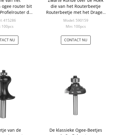
ie van het
Zwarte Ronde over de Hoek
 ogee router bit
die van het Routerbeetje
Profielrouter de
Routerbeetje met het Dragen
 Gids vormen
van Gids rond maken
l: 415286
Model: 590159
: 100pcs
Min: 100pcs
TACT NU
CONTACT NU
etje van de
De klassieke Ogee-Beetjes