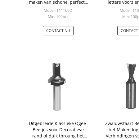
maken van schone, perfecte
letters voorzie
incisies in panelen
Grooves And Cha
Model: 111160D
Model: 11
Min: 100pcs
Min: 100
CONTACT NU
CONTACT
Uitgebreide Klassieke Ogee-
Zwaluwstaart Be
Beetjes voor Decoratieve
het Maken Ing
rand of duik throung het
Verbindingen v