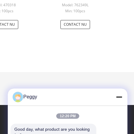
ubilair
l: 470318
Model: 762349L
: 100pcs
Min: 100pcs
TACT NU
CONTACT NU
Peggy
12:20 PM
VIND ONS OP
Good day, what product are you looking 