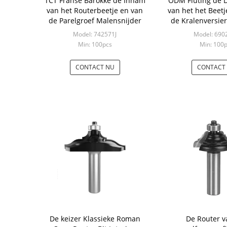
TCT Franse Barokke de Inham
ODM Fluting de 
van het Routerbeetje en van
van het het Beetj
de Parelgroef Malensnijder
de Kralenversier
Houtbewerking 
Model: 742571J
Model: 690
Routerbeetj
Min: 100pcs
Min: 100
CONTACT NU
CONTACT
De keizer Klassieke Roman
De Router v