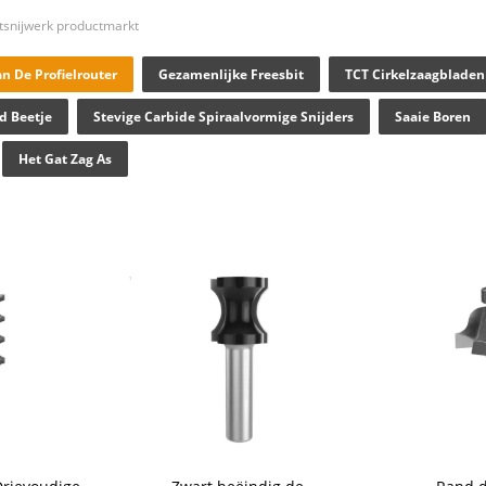
tsnijwerk productmarkt
n De Profielrouter
Gezamenlijke Freesbit
TCT Cirkelzaagbladen
d Beetje
Stevige Carbide Spiraalvormige Snijders
Saaie Boren
Het Gat Zag As