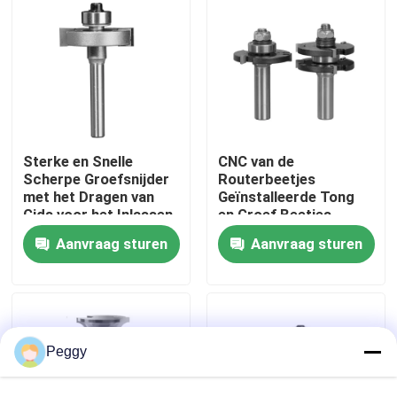
Fabrieksreis
Kwaliteitscontrole
Sterke en Snelle
CNC van de
Contacteer ons
Scherpe Groefsnijder
Routerbeetjes
met het Dragen van
Geïnstalleerde Tong
Gids voor het Inlassen
en Groef Beetjes
Verzoek om een Citaat
van Triplex
Aanvraag sturen
Aanvraag sturen
Recht Routerbeetje
Het Beetje van de profielrouter
Peggy
Gezamenlijke freesbit