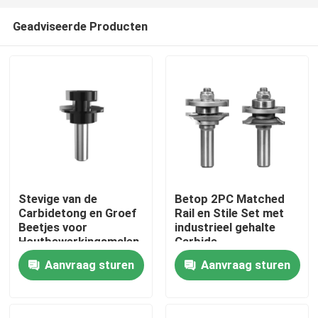
Geadviseerde Producten
Stevige van de
Betop 2PC Matched
Carbidetong en Groef
Rail en Stile Set met
Huis
Beetjes voor
industrieel gehalte
Houtbewerkingsmalen
Carbide
met Routerlijst
Aanvraag sturen
Aanvraag sturen
Producten
Ongeveer ons