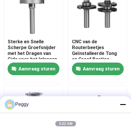
Fabrieksreis
Kwaliteitscontrole
Sterke en Snelle
CNC van de
Scherpe Groefsnijder
Routerbeetjes
met het Dragen van
Geïnstalleerde Tong
Contacteer ons
Gids voor het Inlassen
en Groef Beetjes
van Triplex
Aanvraag sturen
Aanvraag sturen
Verzoek om een Citaat
Recht Routerbeetje
Peggy
Het Beetje van de profielrouter
3:22 AM
Gezamenlijke freesbit