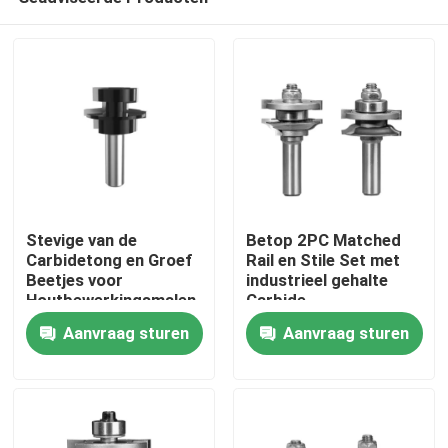
Stevige van de
Betop 2PC Matched
Carbidetong en Groef
Rail en Stile Set met
Beetjes voor
industrieel gehalte
Houtbewerkingsmalen
Carbide
Huis
met Routerlijst
Aanvraag sturen
Aanvraag sturen
Producten
Ongeveer ons