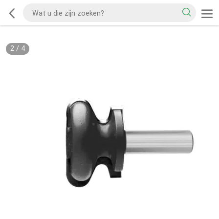
2
/
4