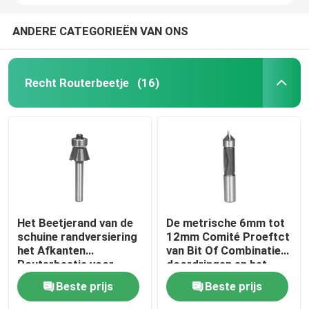
ANDERE CATEGORIEËN VAN ONS
Recht Routerbeetje
(16)
Het Beetjerand van de
De metrische 6mm tot
schuine randversiering
12mm Comité Proeftct
het Afkanten
van Bit Of Combinatie
Routerbeetje voor
doordringen en het
Vernisje en Laminaat
Beetje van de
Beste prijs
Beste prijs
Versieringsrouter