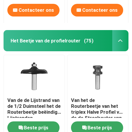
Contacteer ons
Contacteer ons
Het Beetje van de profielrouter
(75)
Huis
Van de de Lijstrand van
Van het de
de 1/2 Duimsteel het de
Routerbeetje van het
Producten
Routerbeetje beëindigt
triplex Halve Profiel van
Lijstranden
de de Straalrouter van
Bullnose de Beetjes
Beste prijs
Beste prijs
volledig Rond
Ongeveer ons