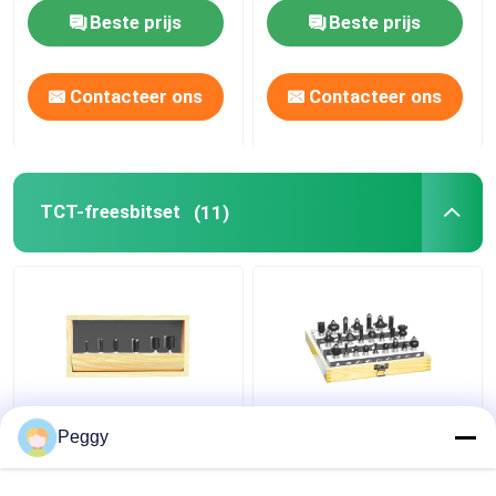
Bouwzaag Materiaal
Beste prijs
Beste prijs
HSS trapboor
Contacteer ons
Contacteer ons
HSS verzinkboor
ringvormige snijder
TCT-freesbitset
(11)
carbide getipte gatenzaag
Het gat zag As
Recht die 6pcs-TCT
Het luxe24pcs-TCT
Peggy
Routerbeetje met de
Beetje van de de
Hulpmiddelen van 1/4
Hoekrouter van het