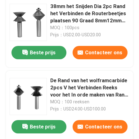
38mm het Snijden Dia 2pc Rand
het Verbinden de Routerbeetjes
plaatsen 90 Graad 8mm12mm
Steel Dia
MOQ：100pcs
Prijs：USD2.00-USD20.00
Beste prijs
Contacteer ons
De Rand van het wolframcarbide
2pcs V het Verbinden Reeks
voor het In orde maken van Rand
1/2“ Steel
MOQ：100 reeksen
Prijs：USD24.00-USD100.00
Beste prijs
Contacteer ons