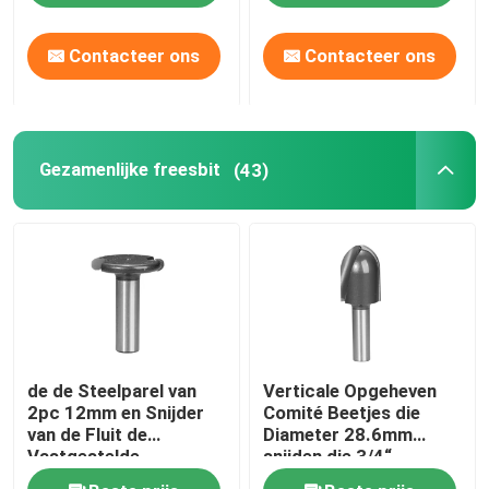
gemaakte Rand
Contacteer ons
Contacteer ons
Fabrieksreis
Kwaliteitscontrole
Gezamenlijke freesbit
(43)
Contacteer ons
Verzoek om een Citaat
Recht Routerbeetje
de de Steelparel van
Verticale Opgeheven
Het Beetje van de profielrouter
2pc 12mm en Snijder
Comité Beetjes die
van de Fluit de
Diameter 28.6mm
Vastgestelde
snijden die 3/4“
Gezamenlijke freesbit
Houtbewerking maken
Voorraad voeden