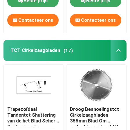
Beste prijs
Beste prijs
Hete Tonnen
TCT Cirkelzaagbladen
Contacteer ons
Contacteer ons
TCT-freesbitset
TCT Cirkelzaagbladen
(17)
HSS-freesbit
Hardmetalen wisselplaatgereedschap
CNC Snijdend Beetje
Stevige Carbide Spiraalvormige Snijders
Trapezoïdaal
Droog Besnoeiingstct
Tandentct Shuttering
Cirkelzaagbladen
van de het Blad Scherp
355mm Blad Om
Saaie boren
Spijker van de
metaal te snijden ATB