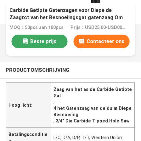
Carbide Getipte Gatenzagen voor Diepe de
Zaagtct van het Besnoeiingsgat gatenzaag Om
metaal te snijden
MOQ：50pcs aan 100pcs
Prijs：USD25.00-USD80.00
Beste prijs
Contacteer ons
PRODUCTOMSCHRIJVING
Zaag van het as de Carbide Getipte
Gat
,
Hoog licht:
4 het Gatenzaag van de duim Diepe
Besnoeiing
,
3/4“ Dia Carbide Tipped Hole Saw
Betalingsconditie
L/C, D/A, D/P, T/T, Western Union
s