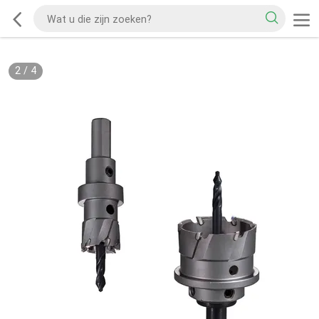
2
/
4