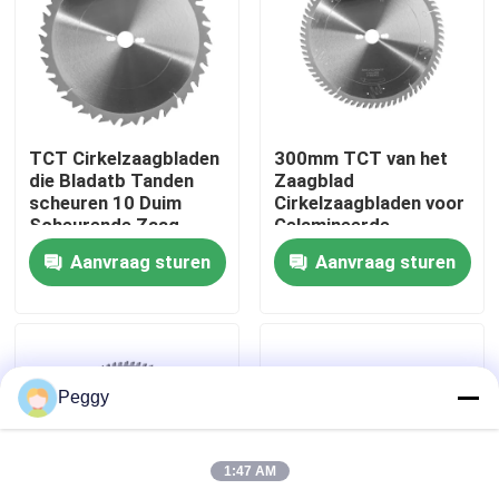
Fabrieksreis
Kwaliteitscontrole
TCT Cirkelzaagbladen
300mm TCT van het
die Bladatb Tanden
Zaagblad
scheuren 10 Duim
Cirkelzaagbladen voor
Contacteer ons
Scheurende Zaag
Gelamineerde
Spaanplaat
Aanvraag sturen
Aanvraag sturen
Dwarsbesnoeiing
Verzoek om een Citaat
Recht Routerbeetje
Peggy
Het Beetje van de profielrouter
1:47 AM
Gezamenlijke freesbit