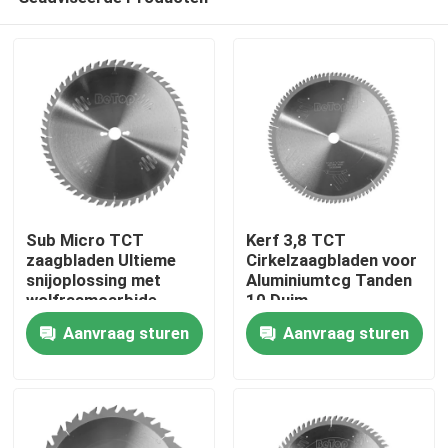
Sub Micro TCT
Kerf 3,8 TCT
zaagbladen Ultieme
Cirkelzaagbladen voor
snijoplossing met
Aluminiumtcg Tanden
wolfraamcarbide
10 Duim
Huis
materiaal en heldere
Aanvraag sturen
Aanvraag sturen
afwerking
Producten
Ongeveer ons