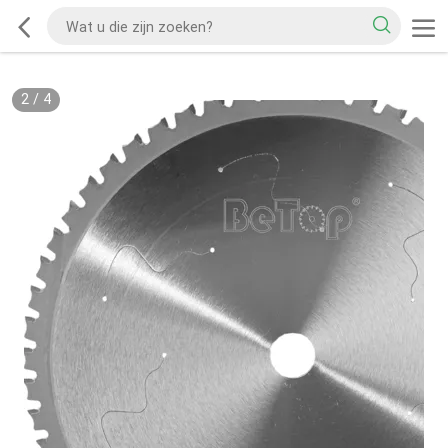
2
/
4