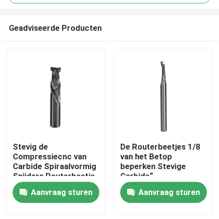
Geadviseerde Producten
Stevig de
De Routerbeetjes 1/8
Huis
Compressiecnc van
van het Betop
Carbide Spiraalvormig
beperken Stevige
Snijders Routerbeetje
Carbide“
Producten
voor Veneerd-Raad
Spiraalvormige o-Fluit
Aanvraag sturen
Aanvraag sturen
Routerbeetje
Ongeveer ons