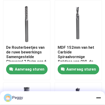
Fabrieksreis
Kwaliteitscontrole
Contacteer ons
De Routerbeetjes van
MDF 152mm van het
de ruwe bewerkings
Carbide
Samengestelde
Spiraalvormige
Verzoek om een Citaat
Glasvezel 2 Duim aan 6
Snijders van OVL de
Duimlengte over alles
Stevige Houten
Aanvraag sturen
Aanvraag sturen
Samenstelling
Recht Routerbeetje
beperkte Routerbeetje
Het Beetje van de profielrouter
Peggy
Gezamenlijke freesbit