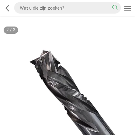
2
/
3